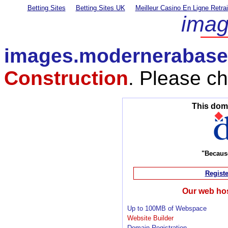
Betting Sites
Betting Sites UK
Meilleur Casino En Ligne Retra
imag
images.modernerabase
Construction
. Please c
This doma
"Becaus
Regist
Our web hos
Up to 100MB of Webspace
Website Builder
Domain Registration