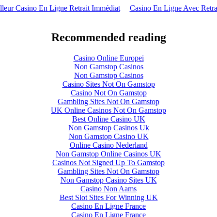
lleur Casino En Ligne Retrait Immédiat
Casino En Ligne Avec Retrai
Recommended reading
Casino Online Europei
Non Gamstop Casinos
Non Gamstop Casinos
Casino Sites Not On Gamstop
Casino Not On Gamstop
Gambling Sites Not On Gamstop
UK Online Casinos Not On Gamstop
Best Online Casino UK
Non Gamstop Casinos Uk
Non Gamstop Casino UK
Online Casino Nederland
Non Gamstop Online Casinos UK
Casinos Not Signed Up To Gamstop
Gambling Sites Not On Gamstop
Non Gamstop Casino Sites UK
Casino Non Aams
Best Slot Sites For Winning UK
Casino En Ligne France
Casino En Ligne France