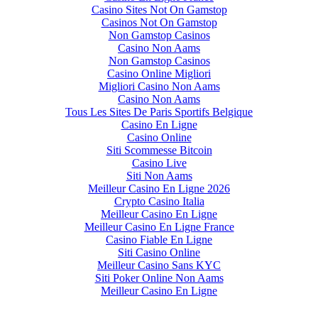
Casino Sites Not On Gamstop
Casinos Not On Gamstop
Non Gamstop Casinos
Casino Non Aams
Non Gamstop Casinos
Casino Online Migliori
Migliori Casino Non Aams
Casino Non Aams
Tous Les Sites De Paris Sportifs Belgique
Casino En Ligne
Casino Online
Siti Scommesse Bitcoin
Casino Live
Siti Non Aams
Meilleur Casino En Ligne 2026
Crypto Casino Italia
Meilleur Casino En Ligne
Meilleur Casino En Ligne France
Casino Fiable En Ligne
Siti Casino Online
Meilleur Casino Sans KYC
Siti Poker Online Non Aams
Meilleur Casino En Ligne