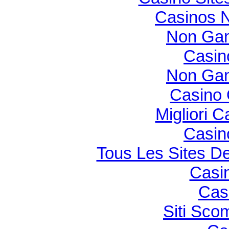
Casinos 
Non Gam
Casin
Non Gam
Casino O
Migliori 
Casin
Tous Les Sites De
Casi
Cas
Siti Sco