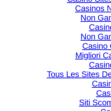
Casinos 
Non Gam
Casin
Non Gam
Casino O
Migliori 
Casin
Tous Les Sites De
Casi
Cas
Siti Sco