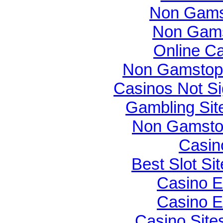
Non Gams
Non Gams
Online C
Non Gamstop 
Casinos Not S
Gambling Si
Non Gamsto
Casin
Best Slot Si
Casino E
Casino E
Casino Sit