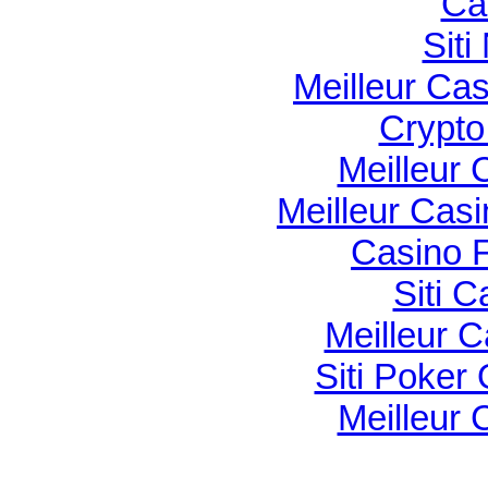
Ca
Sit
Meilleur Ca
Crypto 
Meilleur 
Meilleur Cas
Casino F
Siti C
Meilleur 
Siti Poker
Meilleur 