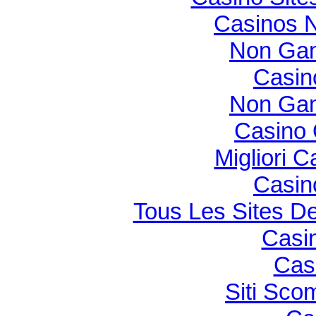
Casinos 
Non Gam
Casin
Non Gam
Casino O
Migliori 
Casin
Tous Les Sites De
Casi
Cas
Siti Sco