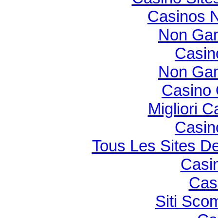
Casinos 
Non Gam
Casin
Non Gam
Casino O
Migliori 
Casin
Tous Les Sites De
Casi
Cas
Siti Sco