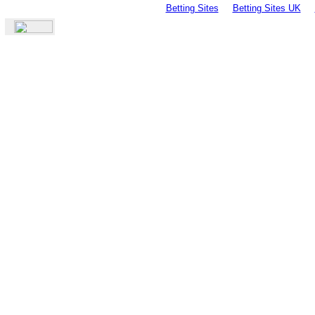
Betting Sites
Betting Sites UK