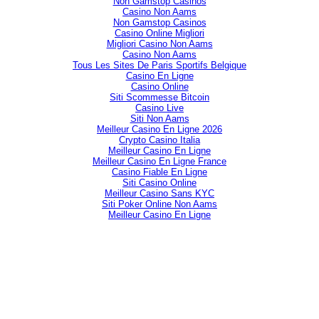
Non Gamstop Casinos
Casino Non Aams
Non Gamstop Casinos
Casino Online Migliori
Migliori Casino Non Aams
Casino Non Aams
Tous Les Sites De Paris Sportifs Belgique
Casino En Ligne
Casino Online
Siti Scommesse Bitcoin
Casino Live
Siti Non Aams
Meilleur Casino En Ligne 2026
Crypto Casino Italia
Meilleur Casino En Ligne
Meilleur Casino En Ligne France
Casino Fiable En Ligne
Siti Casino Online
Meilleur Casino Sans KYC
Siti Poker Online Non Aams
Meilleur Casino En Ligne