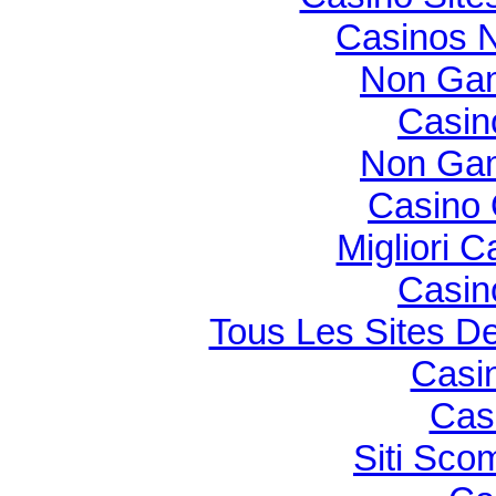
Casinos 
Non Gam
Casin
Non Gam
Casino O
Migliori 
Casin
Tous Les Sites De
Casi
Cas
Siti Sco