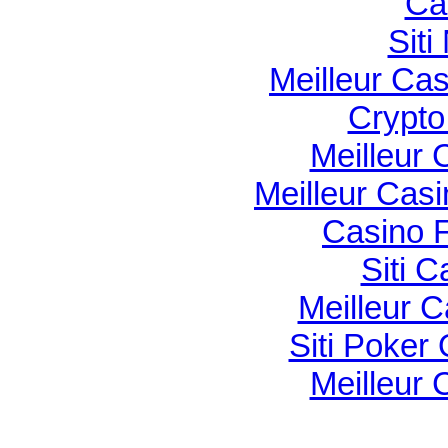
Ca
Sit
Meilleur Ca
Crypto 
Meilleur 
Meilleur Cas
Casino F
Siti C
Meilleur 
Siti Poker
Meilleur 