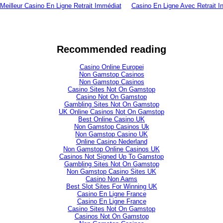
Meilleur Casino En Ligne Retrait Immédiat
Casino En Ligne Avec Retrait I
Recommended reading
Casino Online Europei
Non Gamstop Casinos
Non Gamstop Casinos
Casino Sites Not On Gamstop
Casino Not On Gamstop
Gambling Sites Not On Gamstop
UK Online Casinos Not On Gamstop
Best Online Casino UK
Non Gamstop Casinos Uk
Non Gamstop Casino UK
Online Casino Nederland
Non Gamstop Online Casinos UK
Casinos Not Signed Up To Gamstop
Gambling Sites Not On Gamstop
Non Gamstop Casino Sites UK
Casino Non Aams
Best Slot Sites For Winning UK
Casino En Ligne France
Casino En Ligne France
Casino Sites Not On Gamstop
Casinos Not On Gamstop