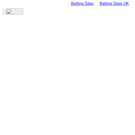
Betting Sites
Betting Sites UK