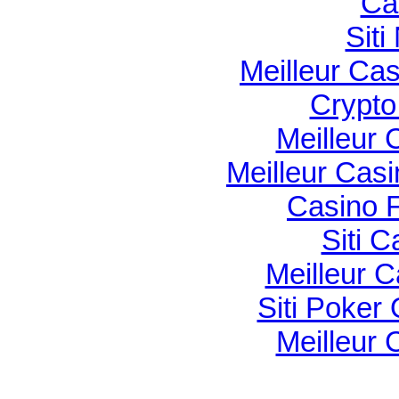
Ca
Sit
Meilleur Ca
Crypto 
Meilleur 
Meilleur Cas
Casino F
Siti C
Meilleur 
Siti Poker
Meilleur 